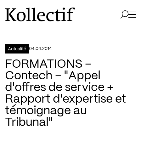
Aller à la page d'accueil
Logo Kollectif
Ouvri
Ouvrir 
04.04.2014
Actualité
FORMATIONS –
Contech – "Appel
d'offres de service +
Rapport d'expertise et
témoignage au
Tribunal"