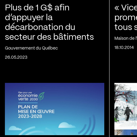
Plus de 1 G$ afin
« Vic
d’appuyer la
prom
décarbonation du
tous 
secteur des bâtiments
Maison de 
18.10.2014
Gouvernement du Québec
26.05.2023