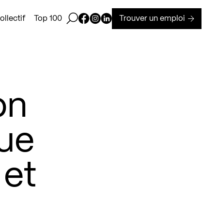
Ouvrir la barre de recherche
Page Facebook de Kollectif
Page Instagram de Kollectif
Page Linkedin de Kollectif
Trouver un emploi
llectif
Top 100
on
que
 et