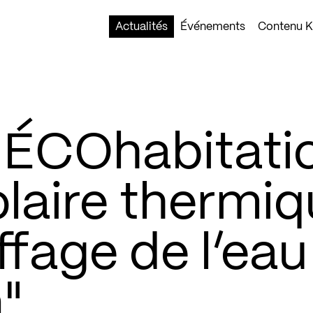
Actualités
Événements
Contenu Ko
 ÉCOhabitati
olaire thermi
ffage de l’eau
"