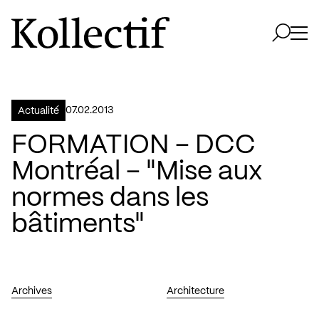
Aller à la page d'accueil
Logo Kollectif
Ouvri
Ouvrir 
07.02.2013
Actualité
FORMATION – DCC
Montréal – "Mise aux
normes dans les
bâtiments"
Archives
Architecture