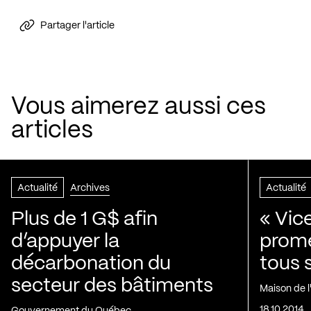
Partager l'article
Vous aimerez aussi ces
articles
Actualité
Archives
Actualité
Plus de 1 G$ afin
« Vic
d’appuyer la
prom
décarbonation du
tous 
secteur des bâtiments
Maison de 
18.10.2014