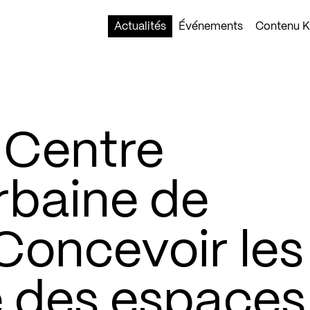
Actualités
Événements
Contenu Ko
 Centre
rbaine de
Concevoir les
 des espaces