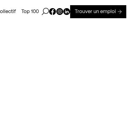
Ouvrir la barre de recherche
Page Facebook de Kollectif
Page Instagram de Kollectif
Page Linkedin de Kollectif
Trouver un emploi
llectif
Top 100