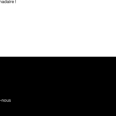
madaire !
-nous