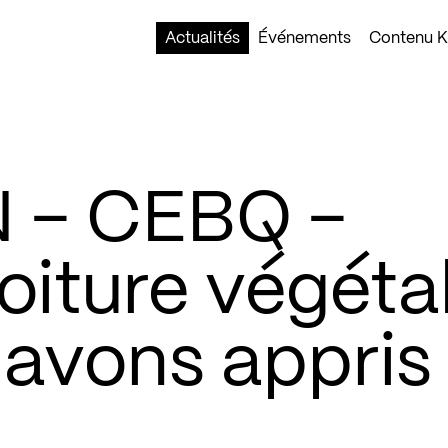
Actualités
Événements
Contenu Ko
 – CEBQ –
toiture végéta
 avons appris