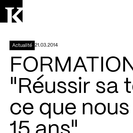
Aller à la page d'accueil
Logo Kollectif
21.03.2014
Actualité
FORMATION
"Réussir sa 
ce que nous
15 ans"