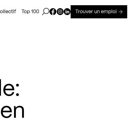
Ouvrir la barre de recherche
Page Facebook de Kollectif
Page Instagram de Kollectif
Page Linkedin de Kollectif
Trouver un emploi
llectif
Top 100
le:
 en