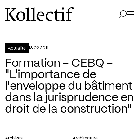
Aller à la page d'accueil
Logo Kollectif
Ouvri
Ouvrir 
18.02.2011
Actualité
Formation – CEBQ –
"L'importance de
l'enveloppe du bâtiment
dans la jurisprudence en
droit de la construction"
Archives
Architecture