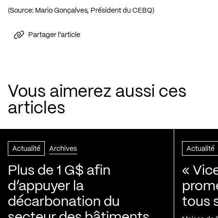
(Source: Mario Gonçalves, Président du CEBQ)
Partager l'article
Vous aimerez aussi ces
articles
Actualité
Archives
Actualité
Plus de 1 G$ afin
« Vic
d’appuyer la
prom
décarbonation du
tous 
secteur des bâtiments