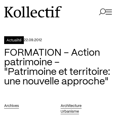
Aller à la page d'accueil
Logo Kollectif
Ouvri
Ouvrir 
22.09.2012
Actualité
FORMATION – Action
patrimoine –
"Patrimoine et territoire:
une nouvelle approche"
Archives
Architecture
Urbanisme