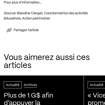
Pour plus d’information…
(Source: Blandine Clerget, Coordonnatrice des activités
éducatives, Action patrimoine)
Partager l'article
Vous aimerez aussi ces
articles
Actualité
Archives
Actualité
Plus de 1 G$ afin
« Vic
d’appuyer la
prom