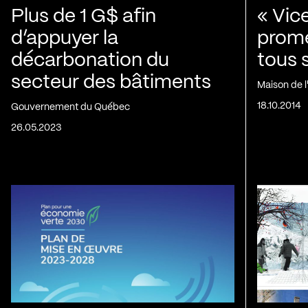
Plus de 1 G$ afin
« Vic
d’appuyer la
prom
décarbonation du
tous 
secteur des bâtiments
Maison de 
18.10.2014
Gouvernement du Québec
26.05.2023