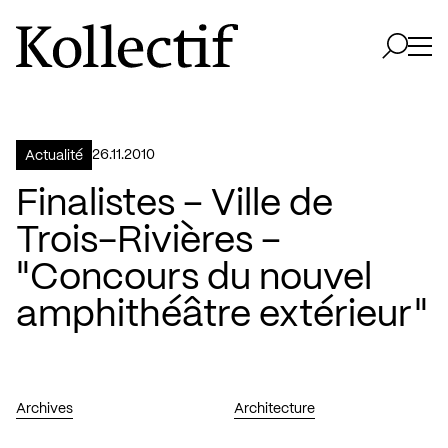
Aller à la page d'accueil
Logo Kollectif
Ouvri
Ouvrir 
26.11.2010
Actualité
Finalistes – Ville de
Trois-Rivières –
"Concours du nouvel
amphithéâtre extérieur"
Archives
Architecture