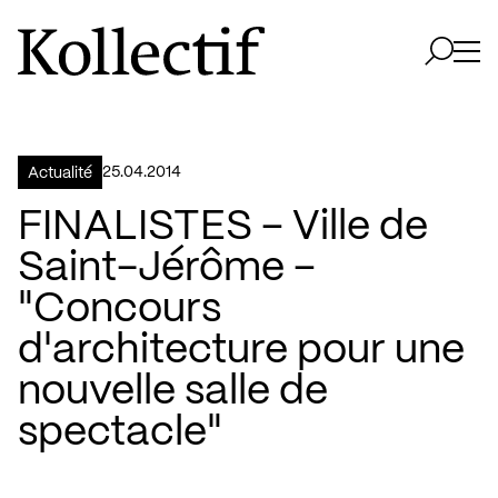
Aller à la page d'accueil
Logo Kollectif
Ouvri
Ouvrir 
25.04.2014
Actualité
FINALISTES – Ville de
Saint-Jérôme –
"Concours
d'architecture pour une
nouvelle salle de
spectacle"