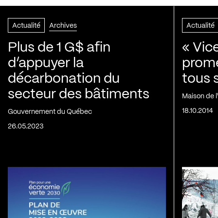
Actualité
Archives
Actualité
Plus de 1 G$ afin
« Vic
d’appuyer la
prom
décarbonation du
tous 
secteur des bâtiments
Maison de 
18.10.2014
Gouvernement du Québec
26.05.2023