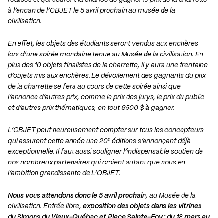
réalisés et qui courent la chance de gagner le prix de la charrette
à l’encan de l’OBJET le 5 avril prochain au musée de la
civilisation.
En effet, les objets des étudiants seront vendus aux enchères
lors d’une soirée mondaine tenue au Musée de la civilisation. En
plus des 10 objets finalistes de la charrette, il y aura une trentaine
d’objets mis aux enchères. Le dévoilement des gagnants du prix
de la charrette se fera au cours de cette soirée ainsi que
l’annonce d’autres prix, comme le prix des jurys, le prix du public
et d’autres prix thématiques, en tout 6500 $ à gagner.
L’OBJET peut heureusement compter sur tous les concepteurs
e
qui assurent cette année une 20
éditions s’annonçant déjà
exceptionnelle. Il faut aussi souligner l’indispensable soutien de
nos nombreux partenaires qui croient autant que nous en
l’ambition grandissante de L’OBJET.
Nous vous attendons donc le 5 avril prochain
, au Musée de la
civilisation. Entrée libre,
exposition des objets dans les vitrines
du Simons du Vieux-Québec et Place Sainte-Foy : du 18 mars au