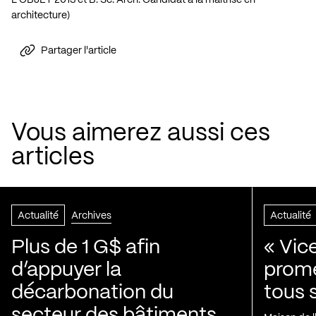
L’OBJET 2013 et B. Sc. Arch. Candidat à la maitrise en
architecture)
Partager l'article
Vous aimerez aussi ces
articles
Actualité
Archives
Actualité
Plus de 1 G$ afin
« Vic
d’appuyer la
prom
décarbonation du
tous 
secteur des bâtiments