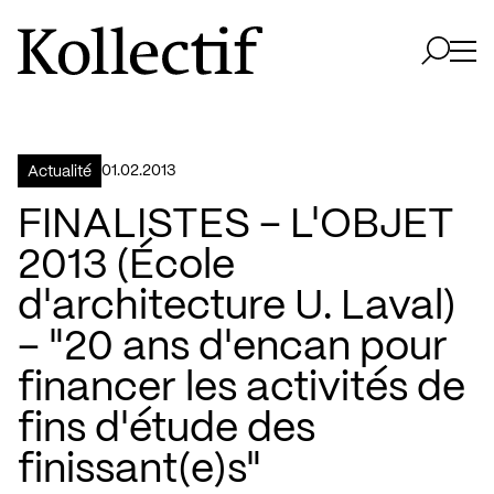
Aller à la page d'accueil
Logo Kollectif
Ouvri
Ouvrir 
01.02.2013
Actualité
FINALISTES – L'OBJET
2013 (École
d'architecture U. Laval)
– "20 ans d'encan pour
financer les activités de
fins d'étude des
finissant(e)s"