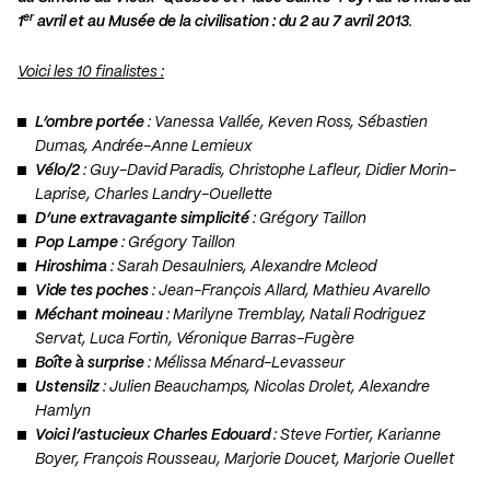
er
1
avril et au Musée de la civilisation : du 2 au 7 avril 2013
.
Voici les 10 finalistes :
L’ombre portée
: Vanessa Vallée, Keven Ross, Sébastien
Dumas, Andrée-Anne Lemieux
Vélo/2
: Guy-David Paradis, Christophe Lafleur, Didier Morin-
Laprise, Charles Landry-Ouellette
D’une extravagante simplicité
: Grégory Taillon
Pop Lampe
: Grégory Taillon
Hiroshima
: Sarah Desaulniers, Alexandre Mcleod
Vide tes poches
: Jean-François Allard, Mathieu Avarello
Méchant moineau
: Marilyne Tremblay, Natali Rodriguez
Servat, Luca Fortin, Véronique Barras-Fugère
Boîte à surprise
: Mélissa Ménard-Levasseur
Ustensilz
: Julien Beauchamps, Nicolas Drolet, Alexandre
Hamlyn
Voici l’astucieux Charles Edouard
: Steve Fortier, Karianne
Boyer, François Rousseau, Marjorie Doucet, Marjorie Ouellet