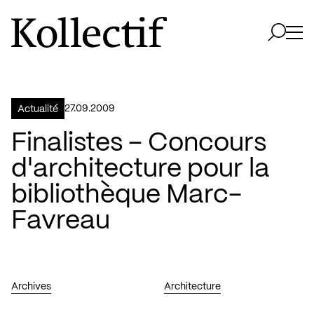
Aller à la page d'accueil
Logo Kollectif
Ouvri
Ouvrir 
27.09.2009
Actualité
Finalistes – Concours
d'architecture pour la
bibliothèque Marc-
Favreau
Archives
Architecture