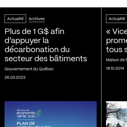
Actualité
Archives
Actualité
Plus de 1 G$ afin
« Vic
d’appuyer la
prom
décarbonation du
tous 
secteur des bâtiments
Maison de 
18.10.2014
Gouvernement du Québec
26.05.2023