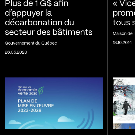
Plus de 1 G$ afin
« Vic
d’appuyer la
prom
décarbonation du
tous 
secteur des bâtiments
Maison de 
18.10.2014
Gouvernement du Québec
26.05.2023