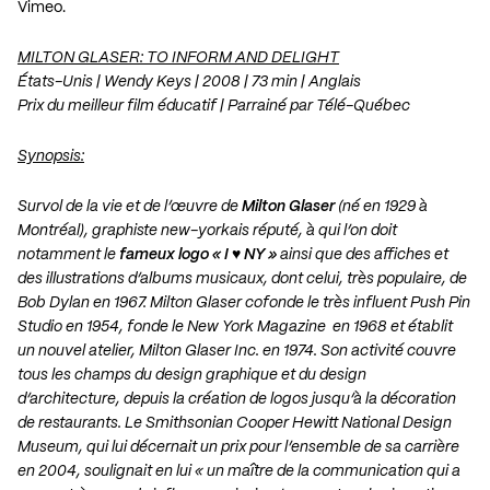
Vimeo
.
MILTON GLASER: TO INFORM AND DELIGHT
États-Unis | Wendy Keys | 2008 | 73 min | Anglais
Prix du meilleur film éducatif | Parrainé par Télé-Québec
Synopsis:
Survol de la vie et de l’œuvre de
Milton Glaser
(né en 1929 à
Montréal), graphiste new-yorkais réputé, à qui l’on doit
notamment le
fameux logo « I
♥
NY »
ainsi que des affiches et
des illustrations d’albums musicaux, dont celui, très populaire, de
Bob Dylan en 1967. Milton Glaser cofonde le très influent Push Pin
Studio en 1954, fonde le New York Magazine en 1968 et établit
un nouvel atelier, Milton Glaser Inc. en 1974. Son activité couvre
tous les champs du design graphique et du design
d’architecture, depuis la création de logos jusqu’à la décoration
de restaurants. Le Smithsonian Cooper Hewitt National Design
Museum, qui lui décernait un prix pour l’ensemble de sa carrière
en 2004, soulignait en lui « un maître de la communication qui a