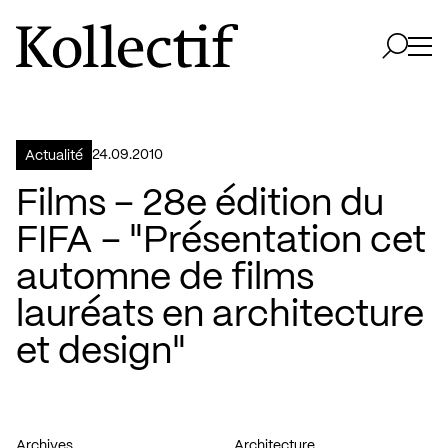
Aller à la page d'accueil
Logo Kollectif
Ouvri
Ouvrir 
24.09.2010
Actualité
Films – 28e édition du
FIFA – "Présentation cet
automne de films
lauréats en architecture
et design"
Archives
Architecture