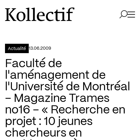
Aller à la page d'accueil
Logo Kollectif
Ouvri
Ouvrir 
13.06.2009
Actualité
Faculté de
l'aménagement de
l'Université de Montréal
– Magazine Trames
no16 – « Recherche en
projet : 10 jeunes
chercheurs en