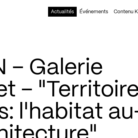
Actualités
Événements
Contenu Ko
– Galerie
t – "Territoir
 l'habitat au
hitecture"