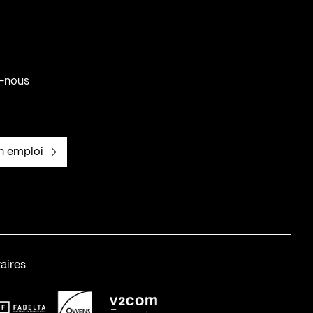
-nous
n emploi
aires