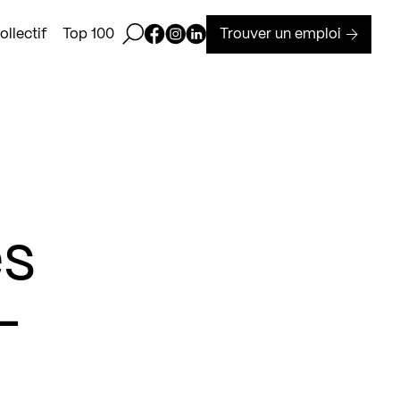
Ouvrir la barre de recherche
Page Facebook de Kollectif
Page Instagram de Kollectif
Page Linkedin de Kollectif
Trouver un emploi
llectif
Top 100
es
-