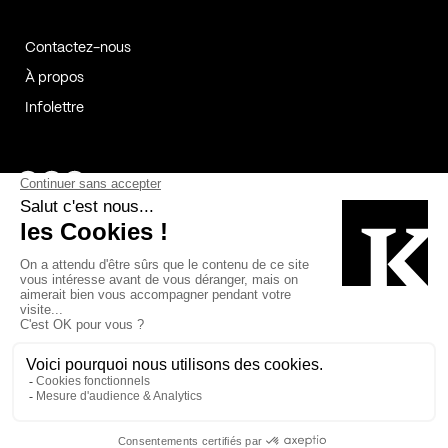
Contactez-nous
À propos
Infolettre
Page Facebook de Kollectif
Page Instagram de Kollectif
Page Linkedin de Kollectif
Partenaires
Commanditaires
Fabelta_syst_BLAN
Bâtiment-Durable-Québec-1
Esquisses-1
IRAC-1
Contech-2
OC-2
MP-1
v2com-1
©2026 Kollectif. Tous droits réservés.