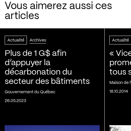
Vous aimerez aussi ces
articles
Actualité
Archives
Actualité
Plus de 1 G$ afin
« Vic
d’appuyer la
prom
décarbonation du
tous 
secteur des bâtiments
Maison de 
18.10.2014
Gouvernement du Québec
26.05.2023