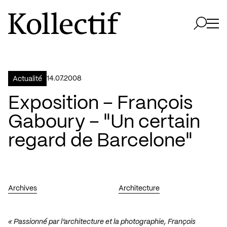
Aller à la page d'accueil
Logo Kollectif
Ouvri
Ouvrir 
14.07.2008
Actualité
Exposition – François
Gaboury – "Un certain
regard de Barcelone"
Archives
Architecture
« Passionné par l’architecture et la photographie, François