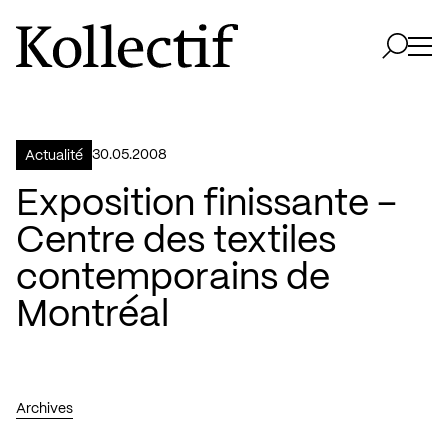
Aller à la page d'accueil
Logo Kollectif
Ouvri
Ouvrir 
30.05.2008
Actualité
Exposition finissante –
Centre des textiles
contemporains de
Montréal
Archives