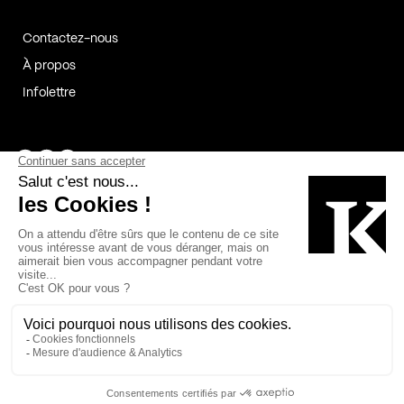
Contactez-nous
À propos
Infolettre
Page Facebook de Kollectif
Page Instagram de Kollectif
Page Linkedin de Kollectif
Partenaires
Commanditaires
Fabelta_syst_BLAN
Bâtiment-Durable-Québec-1
Esquisses-1
IRAC-1
Contech-2
OC-2
MP-1
v2com-1
©2026 Kollectif. Tous droits réservés.