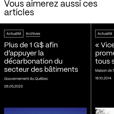
Vous aimerez aussi ces
articles
Actualité
Archives
Actualité
Plus de 1 G$ afin
« Vic
d’appuyer la
prom
décarbonation du
tous 
secteur des bâtiments
Maison de 
18.10.2014
Gouvernement du Québec
26.05.2023