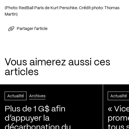
(Photo: RedBall Paris de Kurt Perschke. Crédit photo: Thomas
Martin)
Partager l'article
Vous aimerez aussi ces
articles
Actualité
Archives
Actualité
Plus de 1 G$ afin
« Vic
d’appuyer la
prom
décarbonation du
tous 