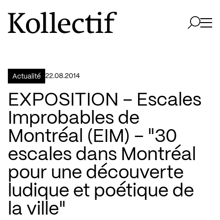
Aller à la page d'accueil
Logo Kollectif
Ouvri
Ouvrir 
22.08.2014
Actualité
EXPOSITION – Escales
Improbables de
Montréal (EIM) – "30
escales dans Montréal
pour une découverte
ludique et poétique de
la ville"