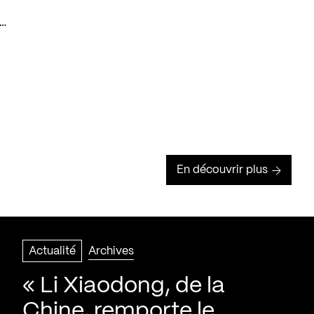
t…
En découvrir plus
Actualité
Archives
« Li Xiaodong, de la
Chine, remporte le