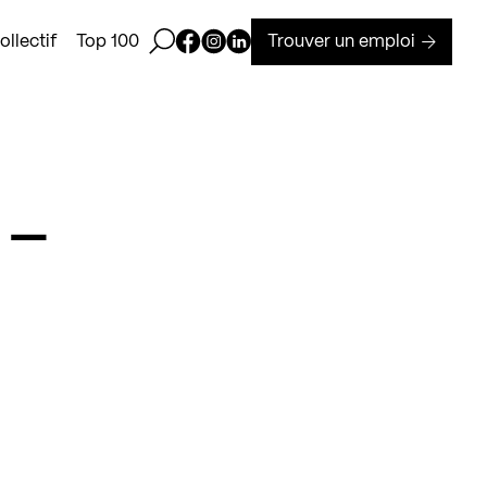
Ouvrir la barre de recherche
Page Facebook de Kollectif
Page Instagram de Kollectif
Page Linkedin de Kollectif
Trouver un emploi
llectif
Top 100
 –