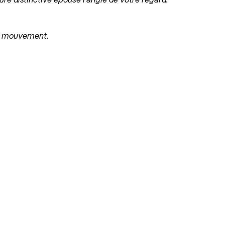
ure distinctive épouse l’angle de votre regard.
 du mouvement.