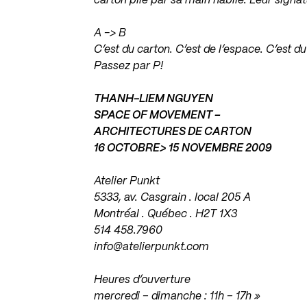
carton plié par sa main habile. Leur signat
A -> B
C’est du carton. C’est de l’espace. C’est
Passez par P!
THANH-LIEM NGUYEN
SPACE OF MOVEMENT –
ARCHITECTURES DE CARTON
16 OCTOBRE> 15 NOVEMBRE 2009
Atelier Punkt
5333, av. Casgrain . local 205 A
Montréal . Québec . H2T 1X3
514 458.7960
info@atelierpunkt.com
Heures d’ouverture
mercredi – dimanche : 11h – 17h »