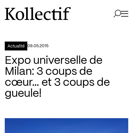
Aller à la page d'accueil
Logo Kollectif
Ouvri
Ouvrir 
09.05.2015
Actualité
Expo universelle de
Milan: 3 coups de
cœur… et 3 coups de
gueule!