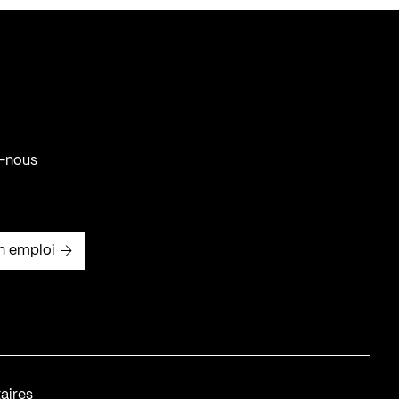
-nous
n emploi
aires