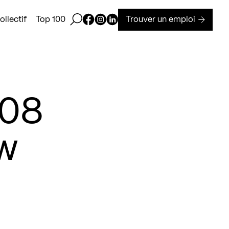
Ouvrir la barre de recherche
Page Facebook de Kollectif
Page Instagram de Kollectif
Page Linkedin de Kollectif
Trouver un emploi
llectif
Top 100
008
w