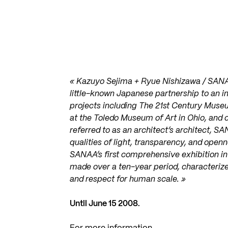
« Kazuyo Sejima + Ryue Nishizawa / SANAA
little-known Japanese partnership to an in
projects including The 21st Century Muse
at the Toledo Museum of Art in Ohio, an
referred to as an architect’s architect, 
qualities of light, transparency, and open
SANAA’s first comprehensive exhibition i
made over a ten-year period, characteriz
and respect for human scale. »
Until June 15 2008.