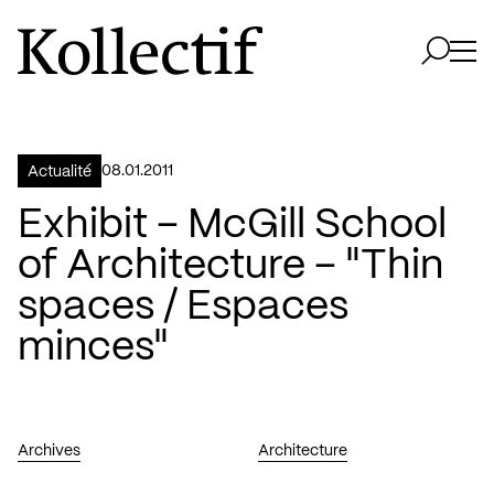
Aller à la page d'accueil
Logo Kollectif
Ouvri
Ouvrir 
08.01.2011
Actualité
Exhibit – McGill School
of Architecture – "Thin
spaces / Espaces
minces"
Archives
Architecture