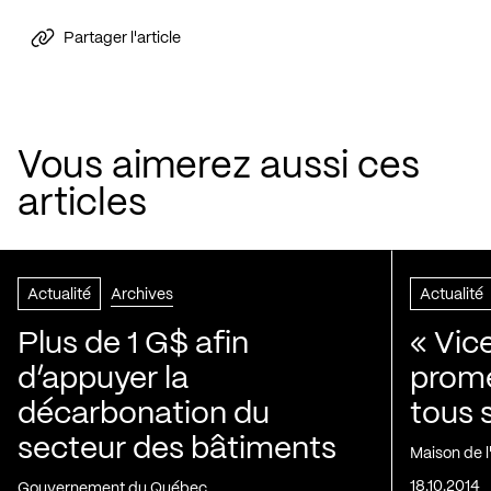
Partager l'article
Vous aimerez aussi ces
articles
Actualité
Archives
Actualité
Plus de 1 G$ afin
« Vic
d’appuyer la
prom
décarbonation du
tous 
secteur des bâtiments
Maison de 
18.10.2014
Gouvernement du Québec