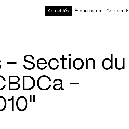
Actualités
Événements
Contenu Ko
– Section du
CBDCa –
010"