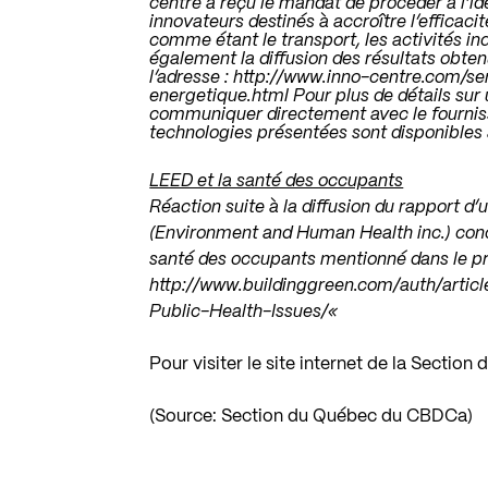
centre a reçu le mandat de procéder à l’ide
innovateurs destinés à accroître l’efficac
comme étant le transport, les activités ind
également la diffusion des résultats obte
l’adresse :
http://www.inno-centre.com/se
energetique.html
Pour plus de détails sur 
communiquer directement avec le fournisseu
technologies présentées sont disponibles
LEED et la santé des occupants
Réaction suite à la diffusion du rapport 
(Environment and Human Health inc.) conc
santé des occupants mentionné dans le pré
http://www.buildinggreen.com/auth/arti
Public-Health-Issues/
«
Pour visiter le site internet de la Secti
(Source: Section du Québec du CBDCa)