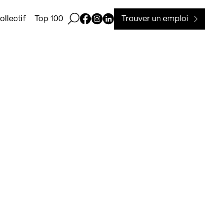
Ouvrir la barre de recherche
Page Facebook de Kollectif
Page Instagram de Kollectif
Page Linkedin de Kollectif
Trouver un emploi
llectif
Top 100