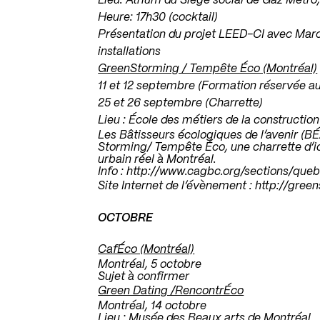
Lieu: Atrium du Siège social de Gaz Metro,
Heure: 17h30 (cocktail)
Présentation du projet LEED-CI avec Marc
installations
GreenStorming / Tempête Éco (Montréal)
11 et 12 septembre (Formation réservée au
25 et 26 septembre (Charrette)
Lieu : École des métiers de la construction
Les Bâtisseurs écologiques de l’avenir (BÉ
Storming/ Tempête Éco, une charrette d’i
urbain réel à Montréal.
Info :
http://www.cagbc.org/sections/qu
Site Internet de l’évènement :
http://gree
.
OCTOBRE
.
CafÉco (Montréal)
Montréal, 5 octobre
Sujet à confirmer
Green Dating /RencontrÉco
Montréal, 14 octobre
Lieu : Musée des Beaux arts de Montréal