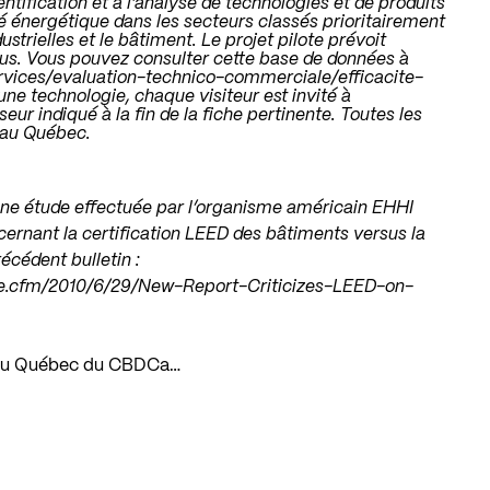
ntification et à l’analyse de technologies et de produits
ité énergétique dans les secteurs classés prioritairement
ustrielles et le bâtiment. Le projet pilote prévoit
nus. Vous pouvez consulter cette base de données à
rvices/evaluation-technico-commerciale/efficacite-
une technologie, chaque visiteur est invité à
r indiqué à la fin de la fiche pertinente. Toutes les
 au Québec.
d’une étude effectuée par l’organisme américain EHHI
ernant la certification LEED des bâtiments versus la
cédent bulletin :
cle.cfm/2010/6/29/New-Report-Criticizes-LEED-on-
on du Québec du CBDCa…