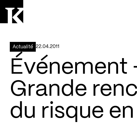
Aller à la page d'accueil
Logo Kollectif
22.04.2011
Actualité
Événement –
Grande renc
du risque en