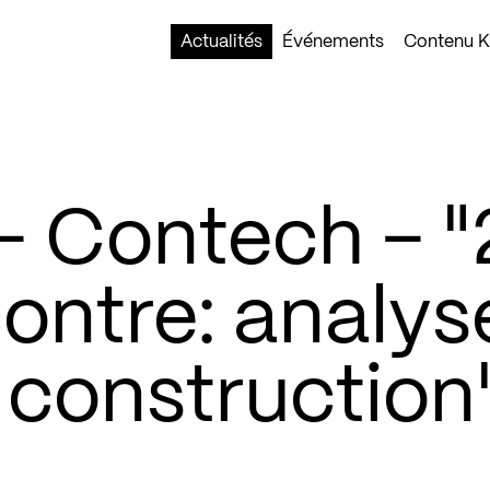
Actualités
Événements
Contenu Ko
 Contech – "
ontre: analys
 construction