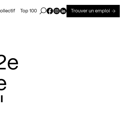
Ouvrir la barre de recherche
Page Facebook de Kollectif
Page Instagram de Kollectif
Page Linkedin de Kollectif
Trouver un emploi
llectif
Top 100
2e
e
"