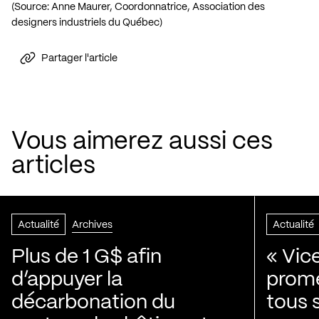
(Source: Anne Maurer, Coordonnatrice, Association des
designers industriels du Québec)
Partager l'article
Vous aimerez aussi ces
articles
Actualité
Archives
Actualité
Plus de 1 G$ afin
« Vic
d’appuyer la
prom
décarbonation du
tous 