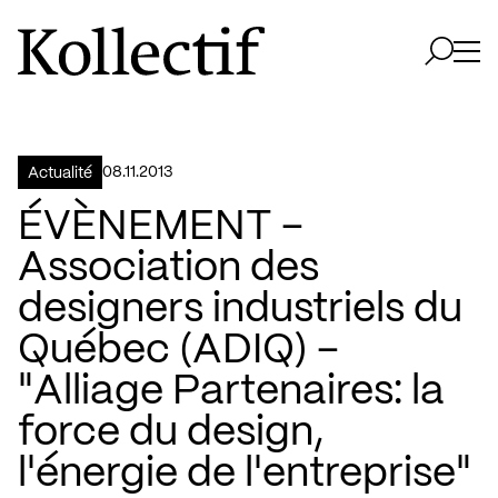
Aller à la page d'accueil
Logo Kollectif
Ouvri
Ouvrir 
08.11.2013
Actualité
ÉVÈNEMENT –
Association des
designers industriels du
Québec (ADIQ) –
"Alliage Partenaires: la
force du design,
l'énergie de l'entreprise"