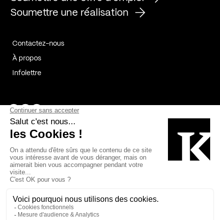
Soumettre une réalisation
Contactez-nous
À propos
Infolettre
Page Facebook de Kollectif
Page Instagram de Kollectif
Page Linkedin de Kollectif
Partenaires
Commanditaires
Fabelta_syst_BLAN
Bâtiment-Durable-Québec-1
Esquisses-1
IRAC-1
Contech-2
OC-2
MP-1
v2com-1