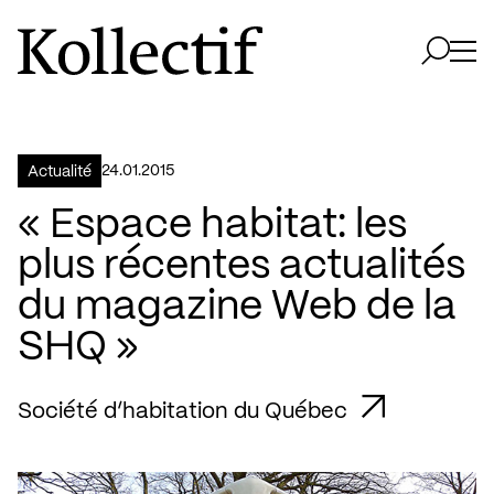
Aller à la page d'accueil
Logo Kollectif
Ouvri
Ouvrir 
24.01.2015
Actualité
« Espace habitat: les
plus récentes actualités
du magazine Web de la
SHQ »
Société d’habitation du Québec