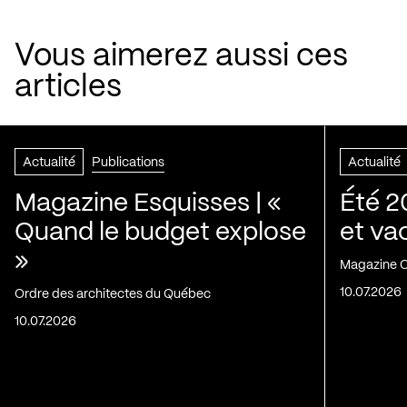
Vous aimerez aussi ces
articles
Actualité
Publications
Actualité
Magazine Esquisses | «
Été 2
Quand le budget explose
et va
»
Magazine C
10.07.2026
Ordre des architectes du Québec
10.07.2026