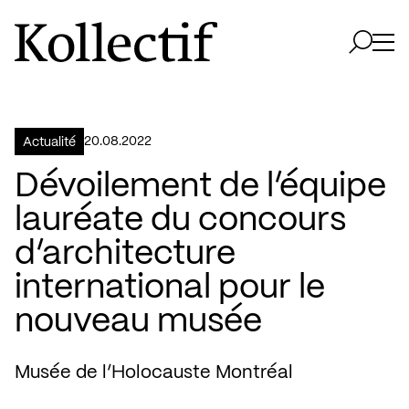
Aller à la page d'accueil
Logo Kollectif
Ouvri
Ouvrir 
20.08.2022
Actualité
Dévoilement de l’équipe
lauréate du concours
d’architecture
international pour le
nouveau musée
Musée de l’Holocauste Montréal