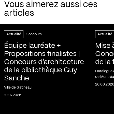
Vous aimerez aussi ces
articles
Actualité
Concours
Actualité
Équipe lauréate +
Mise 
Propositions finalistes |
Conco
Concours d’architecture
de la
de la bibliothèque Guy-
Catalogue 
Sanche
de Montréa
26.06.202
Ville de Gatineau
10.07.2026