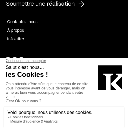
Soumettre une réalisation
Contactez-nous
À propos
Infolettre
Page Facebook de Kollectif
Page Instagram de Kollectif
Page Linkedin de Kollectif
Partenaires
Commanditaires
Fabelta_syst_BLAN
Bâtiment-Durable-Québec-1
Esquisses-1
IRAC-1
Contech-2
OC-2
MP-1
v2com-1