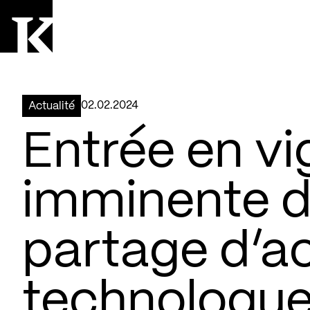
Aller à la page d'accueil
Logo Kollectif
02.02.2024
Actualité
Entrée en vi
imminente d
partage d’ac
technologu