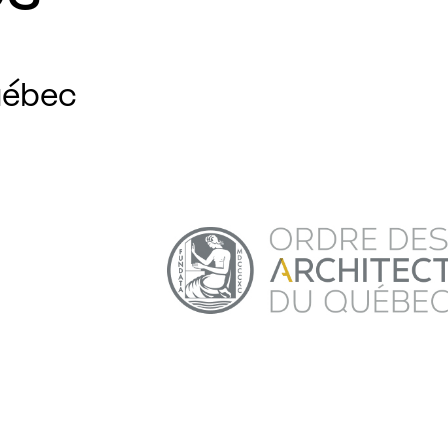
uébec