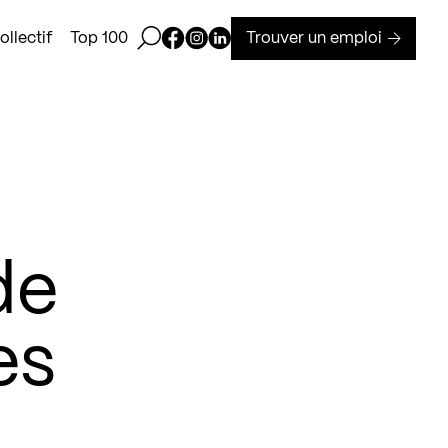
Ouvrir la barre de recherche
Page Facebook de Kollectif
Page Instagram de Kollectif
Page Linkedin de Kollectif
Trouver un emploi
llectif
Top 100
de
es