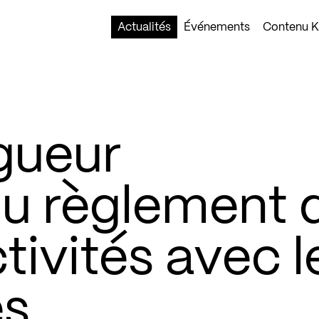
Actualités
Événements
Contenu Ko
gueur
u règlement 
tivités avec l
es