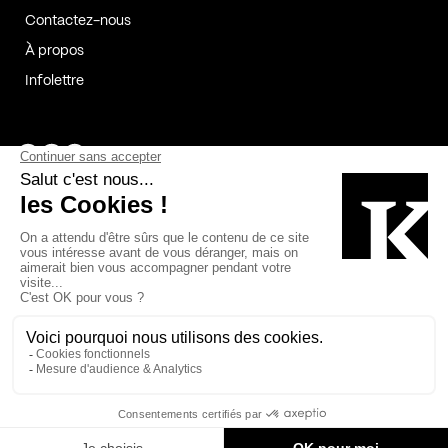
Contactez-nous
À propos
Infolettre
Page Facebook de Kollectif
Page Instagram de Kollectif
Page Linkedin de Kollectif
Partenaires
Commanditaires
Fabelta_syst_BLAN
Bâtiment-Durable-Québec-1
Esquisses-1
IRAC-1
Contech-2
OC-2
MP-1
v2com-1
©2026 Kollectif. Tous droits réservés.
Crédits
Légal
Cookies