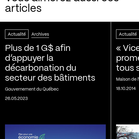
articles
Actualité
Archives
Actualité
Plus de 1 G$ afin
« Vic
d’appuyer la
prom
décarbonation du
tous 
secteur des bâtiments
Maison de 
18.10.2014
Gouvernement du Québec
26.05.2023