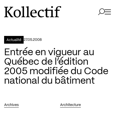
Aller à la page d'accueil
Logo Kollectif
Ouvri
Ouvrir 
27.05.2008
Actualité
Entrée en vigueur au
Québec de l’édition
2005 modifiée du Code
national du bâtiment
Archives
Architecture