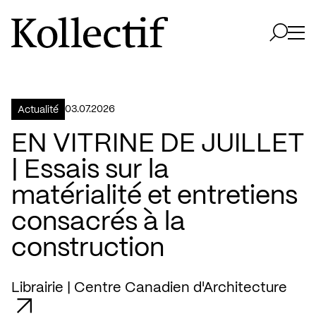
Aller à la page d'accueil
Logo Kollectif
Ouvri
Ouvrir 
03.07.2026
Actualité
EN VITRINE DE JUILLET
| Essais sur la
matérialité et entretiens
consacrés à la
construction
Librairie | Centre Canadien d'Architecture