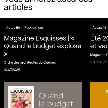
articles
Actualité
Publications
Actualité
Magazine Esquisses | «
Été 2
Quand le budget explose
et va
»
Magazine C
10.07.2026
Ordre des architectes du Québec
10.07.2026