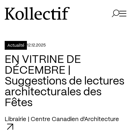
Aller à la page d'accueil
Logo Kollectif
Ouvri
Ouvrir 
12.12.2025
Actualité
EN VITRINE DE
DÉCEMBRE |
Suggestions de lectures
architecturales des
Fêtes
Librairie | Centre Canadien d'Architecture