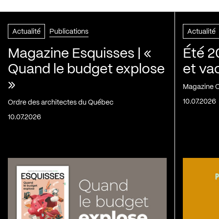
Actualité
Publications
Actualité
Magazine Esquisses | «
Été 2
Quand le budget explose
et va
»
Magazine C
10.07.2026
Ordre des architectes du Québec
10.07.2026