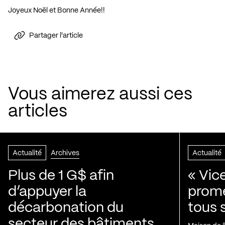
Joyeux Noël et Bonne Année!!
Partager l'article
Vous aimerez aussi ces
articles
Actualité
Archives
Actualité
Plus de 1 G$ afin
« Vic
d’appuyer la
prom
décarbonation du
tous 
secteur des bâtiments