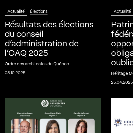
Actualité
Élections
Actualité
Résultats des élections
Patri
du conseil
fédér
d’administration de
oppor
l’OAQ 2025
oblig
oubli
Ordre des architectes du Québec
03.10.2025
Héritage M
25.04.2025