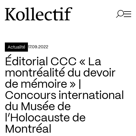
Aller à la page d'accueil
Logo Kollectif
Ouvri
Ouvrir 
17.09.2022
Actualité
Éditorial CCC « La
montréalité du devoir
de mémoire » |
Concours international
du Musée de
l’Holocauste de
Montréal