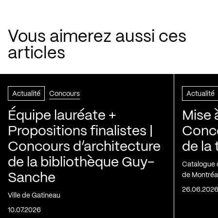
Vous aimerez aussi ces
articles
Actualité
Concours
Actualité
Équipe lauréate +
Mise 
Propositions finalistes |
Conco
Concours d’architecture
de la
de la bibliothèque Guy-
Catalogue 
Sanche
de Montréa
26.06.202
Ville de Gatineau
10.07.2026