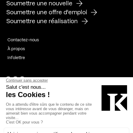
Soumettre une nouvelle
Soumettre une offre d'emploi
Soumettre une réalisation
Contactez-nous
À propos
Infolettre
Page Facebook de Kollectif
Page Instagram de Kollectif
Page Linkedin de Kollectif
Partenaires
Commanditaires
Fabelta_syst_BLAN
Bâtiment-Durable-Québec-1
Esquisses-1
IRAC-1
Contech-2
OC-2