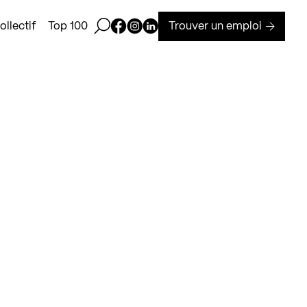
Ouvrir la barre de recherche
Page Facebook de Kollectif
Page Instagram de Kollectif
Page Linkedin de Kollectif
Trouver un emploi
llectif
Top 100