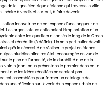
s équipes composites de designers et de citoyens ont été
e de la ligne électrique aérienne qui traverse la ville
linéaire à verdir, et surtout, à faire devenir.
lisation innovatrice de cet espace d’une longueur de
iel. Les organisateurs anticipaient l’implantation d’un
yclable entre les quartiers disposés le long de la Green
es et récréatifs (à définir). Un soin particulier devait
si qu’à la nécessité de réaliser le projet en étapes
équipes pluridisciplinaires était encouragée en vue de
sur le plan de l’urbanité, de la durabilité que de la
ux volets (dont nous présentons le premier dans cette
rement que les idées récoltées ne seraient pas
seraient assemblées pour former un catalogue de
dans une réflexion sur l’avenir d’un espace urbain de