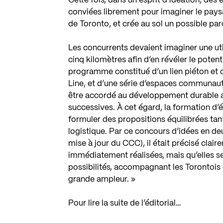
Cette fois, dans un esprit d’idéation, de
conviées librement pour imaginer le paysag
de Toronto, et crée au sol un possible parc 
Les concurrents devaient imaginer une uti
cinq kilomètres afin d’en révéler le potent
programme constitué d’un lien piéton et c
Line, et d’une série d’espaces communautair
être accordé au développement durable ain
successives. À cet égard, la formation d’
formuler des propositions équilibrées tant 
logistique. Par ce concours d’idées en de
mise à jour du CCC), il était précisé clai
immédiatement réalisées, mais qu’elles 
possibilités, accompagnant les Torontois 
grande ampleur. »
Pour lire la suite de l’éditorial…