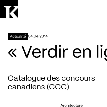
Aller à la page d'accueil
Logo Kollectif
04.04.2014
Actualité
« Verdir en l
Catalogue des concours
canadiens (CCC)
Architecture