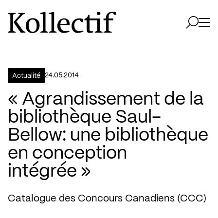
Aller à la page d'accueil
Logo Kollectif
Ouvri
Ouvrir 
24.05.2014
Actualité
« Agrandissement de la
bibliothèque Saul-
Bellow: une bibliothèque
en conception
intégrée »
Catalogue des Concours Canadiens (CCC)