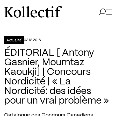
Aller à la page d'accueil
Logo Kollectif
Ouvri
Ouvrir 
03.12.2016
Actualité
ÉDITORIAL [ Antony
Gasnier, Moumtaz
Kaoukji] | Concours
Nordicité | « La
Nordicité: des idées
pour un vrai problème »
Catalogue des Concours Canadiens