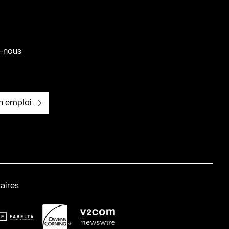
-nous
n emploi
aires
abelta_syst_BLANC