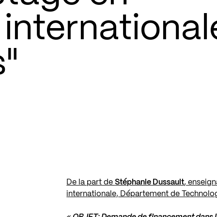
international
s"
De la part de
Stéphanie Dussault
, enseig
internationale, Département de Technolog