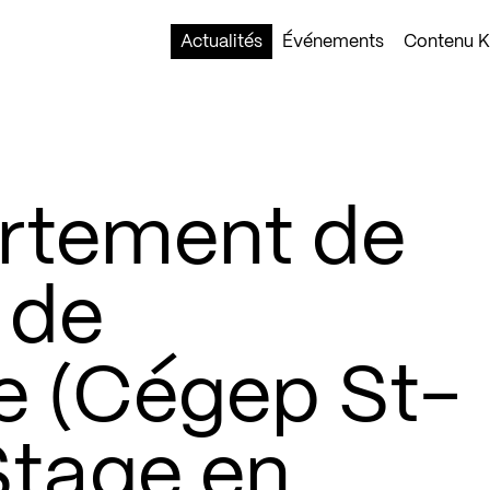
Actualités
Événements
Contenu Ko
rtement de
 de
re (Cégep St-
Stage en