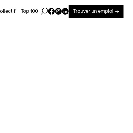
Ouvrir la barre de recherche
Page Facebook de Kollectif
Page Instagram de Kollectif
Page Linkedin de Kollectif
Trouver un emploi
llectif
Top 100