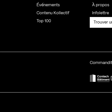
Événements
À propos
Contenu Kollectif
Infolettre
Top 100
Trouver u
Commandit
F
Contech-2