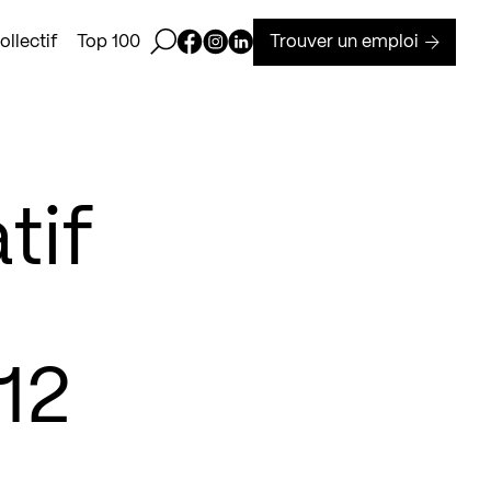
Ouvrir la barre de recherche
Page Facebook de Kollectif
Page Instagram de Kollectif
Page Linkedin de Kollectif
Trouver un emploi
llectif
Top 100
tif
12