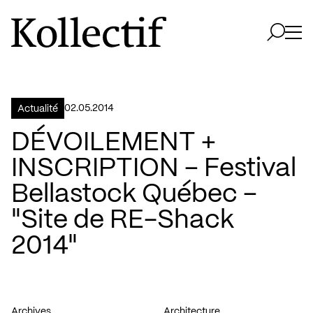
Aller à la page d'accueil
Logo Kollectif
Ouvri
Ouvrir 
02.05.2014
Actualité
DÉVOILEMENT +
INSCRIPTION – Festival
Bellastock Québec –
"Site de RE-Shack
2014"
Archives
Architecture