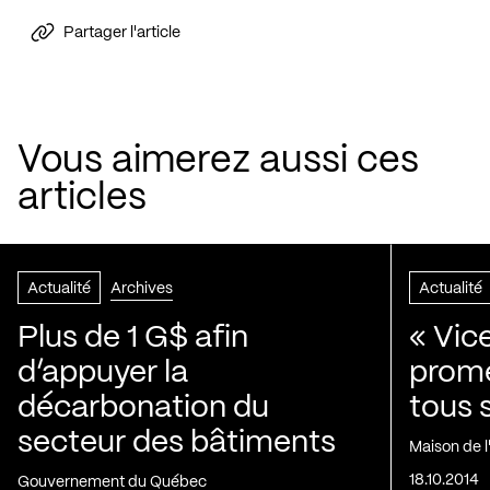
Partager l'article
Vous aimerez aussi ces
articles
Actualité
Archives
Actualité
Plus de 1 G$ afin
« Vic
d’appuyer la
prom
décarbonation du
tous 
secteur des bâtiments
Maison de 
18.10.2014
Gouvernement du Québec