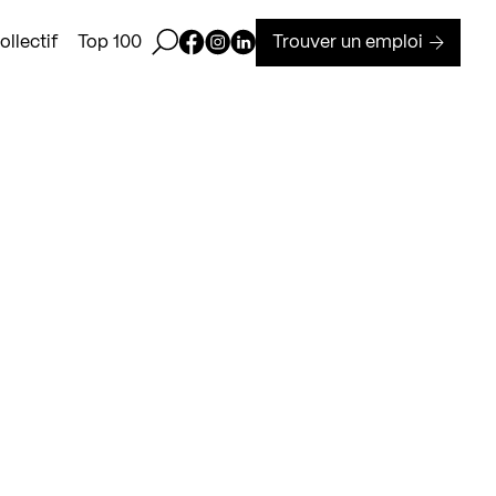
Ouvrir la barre de recherche
Page Facebook de Kollectif
Page Instagram de Kollectif
Page Linkedin de Kollectif
Trouver un emploi
llectif
Top 100