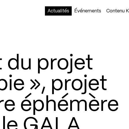
Actualités
Événements
Contenu Ko
 du projet
ie », projet
ure éphémère
r le GALA