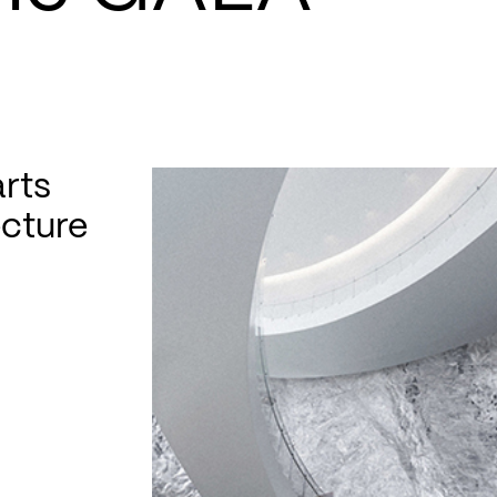
rts
ecture