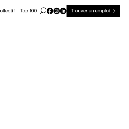
Ouvrir la barre de recherche
Page Facebook de Kollectif
Page Instagram de Kollectif
Page Linkedin de Kollectif
Trouver un emploi
llectif
Top 100
–