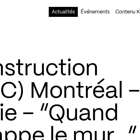
Actualités
Événements
Contenu Ko
nstruction
) Montréal 
ie – “Quand
rappe le mur…”