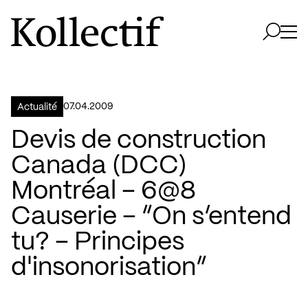
Aller à la page d'accueil
Logo Kollectif
Ouvri
Ouvrir 
07.04.2009
Actualité
Devis de construction
Canada (DCC)
Montréal – 6@8
Causerie – “On s’entend
tu? – Principes
d'insonorisation”