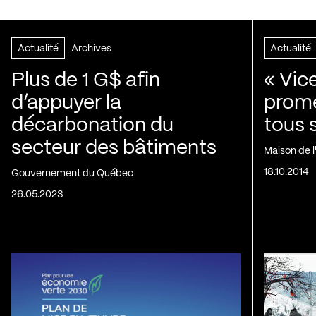
Actualité
Archives
Actualité
Plus de 1 G$ afin
« Vic
d’appuyer la
prom
décarbonation du
tous 
secteur des bâtiments
Maison de 
18.10.2014
Gouvernement du Québec
26.05.2023