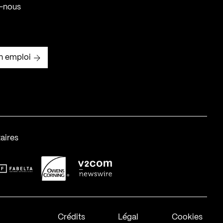
-nous
n emploi
aires
abelta_syst_BLANC
OC-2
v2com-1
Crédits
Légal
Cookies