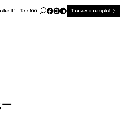
Ouvrir la barre de recherche
Page Facebook de Kollectif
Page Instagram de Kollectif
Page Linkedin de Kollectif
Trouver un emploi
llectif
Top 100
s-