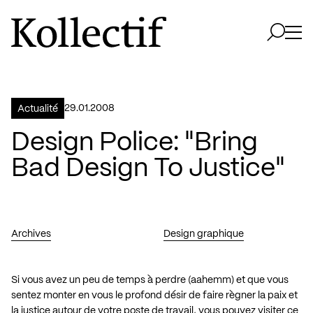
Aller à la page d'accueil
Logo Kollectif
Ouvri
Ouvrir 
29.01.2008
Actualité
Design Police: "Bring
Bad Design To Justice"
Archives
Design graphique
Si vous avez un peu de temps à perdre (aahemm) et que vous
sentez monter en vous le profond désir de faire règner la paix et
la justice autour de votre poste de travail, vous pouvez visiter ce