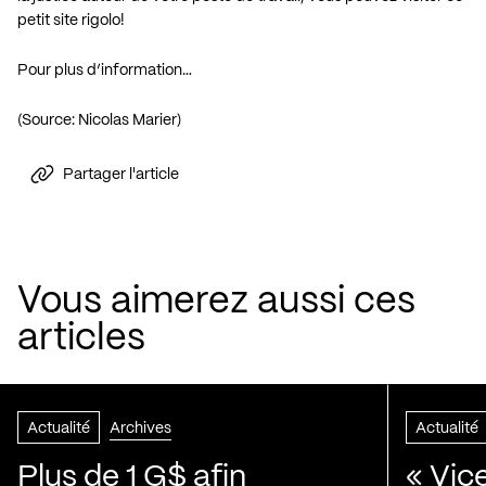
petit site rigolo!
Pour plus d’information…
(Source: Nicolas Marier)
Partager l'article
Vous aimerez aussi ces
articles
Actualité
Archives
Actualité
Plus de 1 G$ afin
« Vic