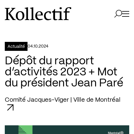
Aller à la page d'accueil
Logo Kollectif
Ouvri
Ouvrir 
04.10.2024
Actualité
Dépôt du rapport
d’activités 2023 + Mot
du président Jean Paré
Comité Jacques-Viger | Ville de Montréal