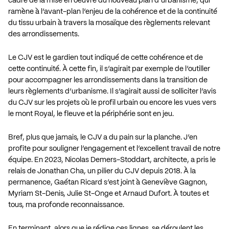
cadre de la mise en oeuvre du nouveau plan d’urbanisme, qui
ramène à l’avant-plan l’enjeu de la cohérence et de la continuité
du tissu urbain à travers la mosaïque des règlements relevant
des arrondissements.
Le CJV est le gardien tout indiqué de cette cohérence et de
cette continuité. À cette fin, il s’agirait par exemple de l’outiller
pour accompagner les arrondissements dans la transition de
leurs règlements d’urbanisme. Il s’agirait aussi de solliciter l’avis
du CJV sur les projets où le profil urbain ou encore les vues vers
le mont Royal, le fleuve et la périphérie sont en jeu.
Bref, plus que jamais, le CJV a du pain sur la planche. J’en
profite pour souligner l’engagement et l’excellent travail de notre
équipe. En 2023, Nicolas Demers-Stoddart, architecte, a pris le
relais de Jonathan Cha, un pilier du CJV depuis 2018. À la
permanence, Gaétan Ricard s’est joint à Geneviève Gagnon,
Myriam St-Denis, Julie St-Onge et Arnaud Dufort. À toutes et
tous, ma profonde reconnaissance.
En terminant, alors que je rédige ces lignes, se déroulent les