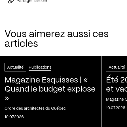
Partager l'article
Vous aimerez aussi ces
articles
Actualité
Publications
Actualité
Magazine Esquisses | «
Été 2
Quand le budget explose
et va
»
Magazine C
10.07.2026
Ordre des architectes du Québec
10.07.2026