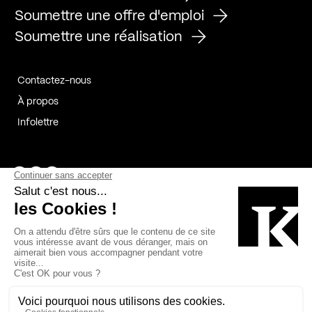
Soumettre une offre d'emploi
Soumettre une réalisation
Contactez-nous
À propos
Infolettre
Page Facebook de Kollectif
Page Instagram de Kollectif
Page Linkedin de Kollectif
Partenaires
Commanditaires
Fabelta_syst_BLAN
Bâtiment-Durable-Québec-1
Esquisses-1
IRAC-1
Contech-2
OC-2
MP-1
v2com-1