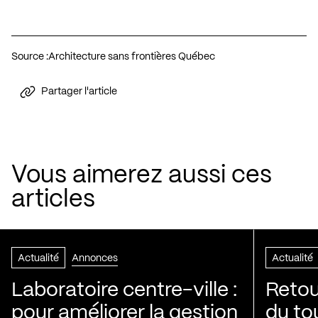
Source :
Architecture sans frontières Québec
Partager l'article
Vous aimerez aussi ces
articles
Actualité
Annonces
Actualité
Laboratoire centre-ville :
Retou
pour améliorer la gestion
du to