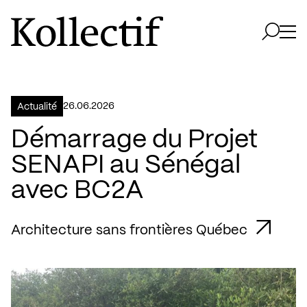
Aller à la page d'accueil
Logo Kollectif
Ouvri
Ouvrir 
26.06.2026
Actualité
Démarrage du Projet
SENAPI au Sénégal
avec BC2A
Architecture sans frontières Québec