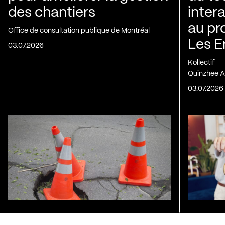
des chantiers
inter
au pr
Office de consultation publique de Montréal
Les E
03.07.2026
Kollectif
Quinzhee A
03.07.2026