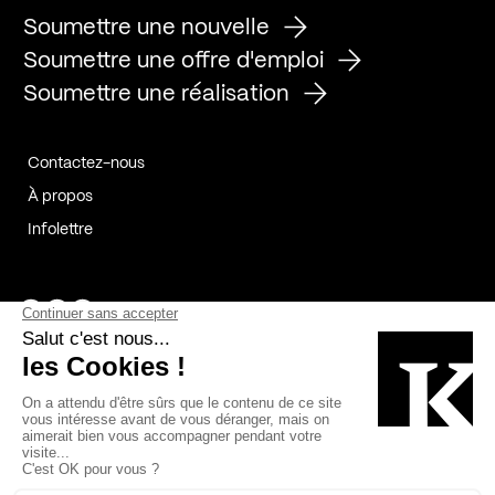
Soumettre une nouvelle
Soumettre une offre d'emploi
Soumettre une réalisation
Contactez-nous
À propos
Infolettre
Page Facebook de Kollectif
Page Instagram de Kollectif
Page Linkedin de Kollectif
Partenaires
Commanditaires
Fabelta_syst_BLAN
Bâtiment-Durable-Québec-1
Esquisses-1
IRAC-1
Contech-2
OC-2