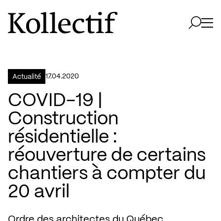
Aller à la page d'accueil
Logo Kollectif
Ouvri
Ouvrir 
17.04.2020
Actualité
COVID-19 |
Construction
résidentielle :
réouverture de certains
chantiers à compter du
20 avril
Ordre des architectes du Québec