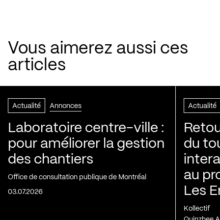
Vous aimerez aussi ces
articles
Actualité
Annonces
Actualité
Laboratoire centre-ville :
Retou
pour améliorer la gestion
du to
des chantiers
inter
au pr
Office de consultation publique de Montréal
Les E
03.07.2026
Kollectif
Quinzhee A