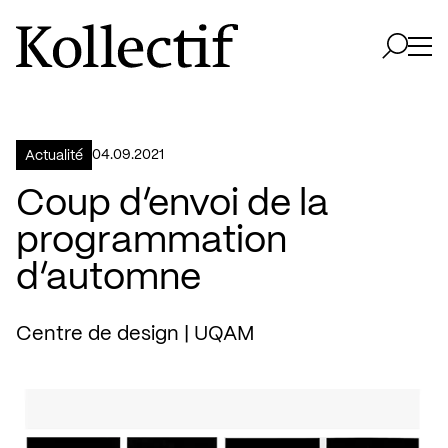
Aller à la page d'accueil
Logo Kollectif
Ouvri
Ouvrir 
04.09.2021
Actualité
Coup d’envoi de la
programmation
d’automne
Centre de design | UQAM