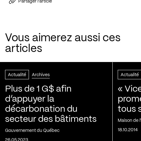
Partager l'article
Vous aimerez aussi ces
articles
Actualité
Archives
Actualité
Plus de 1 G$ afin
« Vic
d’appuyer la
prom
décarbonation du
tous 
secteur des bâtiments
Maison de 
18.10.2014
Gouvernement du Québec
26.05.2023