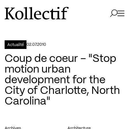
Aller à la page d'accueil
Logo Kollectif
Ouvri
Ouvrir 
02.07.2010
Actualité
Coup de coeur – "Stop
motion urban
development for the
City of Charlotte, North
Carolina"
Archives
Architecture