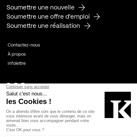
Soumettre une nouvelle
Soumettre une offre d'emploi
Soumettre une réalisation
Contactez-nous
À propos
Infolettre
Page Facebook de Kollectif
Page Instagram de Kollectif
Page Linkedin de Kollectif
Partenaires
Commanditaires
Fabelta_syst_BLAN
Bâtiment-Durable-Québec-1
Esquisses-1
IRAC-1
Contech-2
OC-2