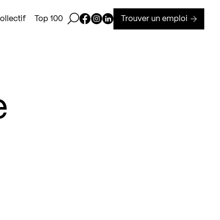
Ouvrir la barre de recherche
Page Facebook de Kollectif
Page Instagram de Kollectif
Page Linkedin de Kollectif
Trouver un emploi
llectif
Top 100
e