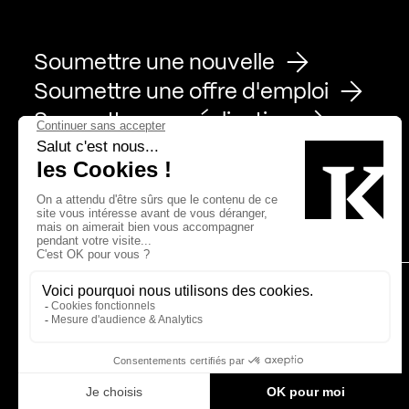
Soumettre une nouvelle
Soumettre une offre d'emploi
Soumettre une réalisation
Page Facebook de Kollectif
Page Instagram de Kollectif
Page Linkedin de Kollectif
Partenaires
Bâtiment-Durable-Québec-1
Esquisses-1
IRAC-1
MP-1