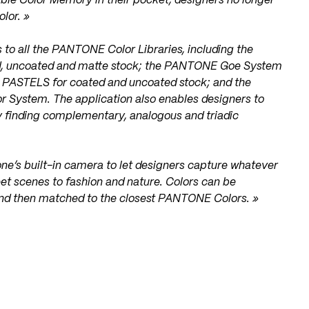
e Color Memory in their pocket, designers no longer
olor. »
o all the PANTONE Color Libraries, including the
uncoated and matte stock; the PANTONE Goe System
PASTELS for coated and uncoated stock; and the
stem. The application also enables designers to
y finding complementary, analogous and triadic
’s built-in camera to let designers capture whatever
eet scenes to fashion and nature. Colors can be
and then matched to the closest PANTONE Colors. »