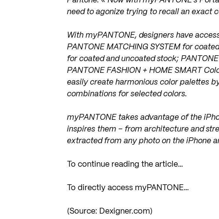
Pantone. « Now with myPANTONE’s Portabl
need to agonize trying to recall an exact c
With myPANTONE, designers have access t
PANTONE MATCHING SYSTEM for coated, 
for coated and uncoated stock; PANTONE 
PANTONE FASHION + HOME SMART Color Sy
easily create harmonious color palettes b
combinations for selected colors.
myPANTONE takes advantage of the iPhone
inspires them – from architecture and str
extracted from any photo on the iPhone 
To continue reading the article…
To directly access myPANTONE…
(Source: Dexigner.com)