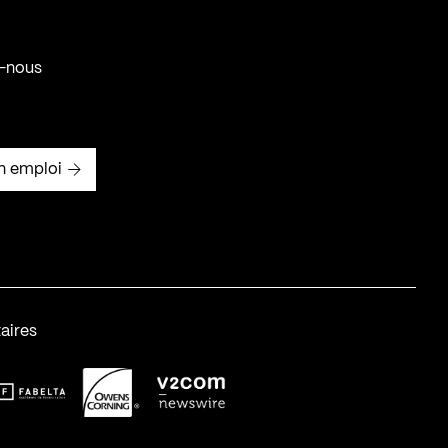
-nous
n emploi
aires
abelta_syst_BLANC
OC-2
v2com-1