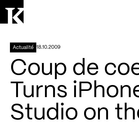
Aller à la page d'accueil
Logo Kollectif
18.10.2009
Actualité
Coup de coe
Turns iPhone
Studio on t