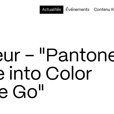
Actualités
Événements
Contenu Ko
ur – "Panton
 into Color
he Go"